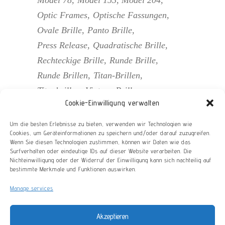
Model 78
Model 153
Model 204
Optic Frames
Optische Fassungen
Ovale Brille
Panto Brille
Press Release
Quadratische Brille
Rechteckige Brille
Runde Brille
Runde Brillen
Titan-Brillen
Titanbrillen
Vintage Brillen
Cookie-Einwilligung verwalten
Vintage Brillengestell
Vintage Brillengestelle
Vintage Optik
Um die besten Erlebnisse zu bieten, verwenden wir Technologien wie
Cookies, um Geräteinformationen zu speichern und/oder darauf zuzugreifen.
Wein
Windsor Brillen
Wenn Sie diesen Technologien zustimmen, können wir Daten wie das
Surfverhalten oder eindeutige IDs auf dieser Website verarbeiten. Die
Nichteinwilligung oder der Widerruf der Einwilligung kann sich nachteilig auf
bestimmte Merkmale und Funktionen auswirken.
Manage services
©2023 COPYRIGHT BRAUN CLASSICS GMBH -
Akzeptieren
ALL RIGHTS RESERVED