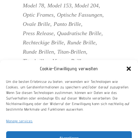
Model 78
Model 153
Model 204
Optic Frames
Optische Fassungen
Ovale Brille
Panto Brille
Press Release
Quadratische Brille
Rechteckige Brille
Runde Brille
Runde Brillen
Titan-Brillen
Titanbrillen
Vintage Brillen
Cookie-Einwilligung verwalten
Vintage Brillengestell
Vintage Brillengestelle
Vintage Optik
Um die besten Erlebnisse zu bieten, verwenden wir Technologien wie
Cookies, um Geräteinformationen zu speichern und/oder darauf zuzugreifen.
Wein
Windsor Brillen
Wenn Sie diesen Technologien zustimmen, können wir Daten wie das
Surfverhalten oder eindeutige IDs auf dieser Website verarbeiten. Die
Nichteinwilligung oder der Widerruf der Einwilligung kann sich nachteilig auf
bestimmte Merkmale und Funktionen auswirken.
Manage services
©2023 COPYRIGHT BRAUN CLASSICS GMBH -
ALL RIGHTS RESERVED